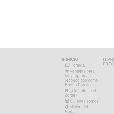
INICIO
PR
FRE
Portada
Ventajas para
los programas
reconocidos como
Buena Práctica
¿Qué ofrece el
portal?
Quienes somos
Misión del
Portal